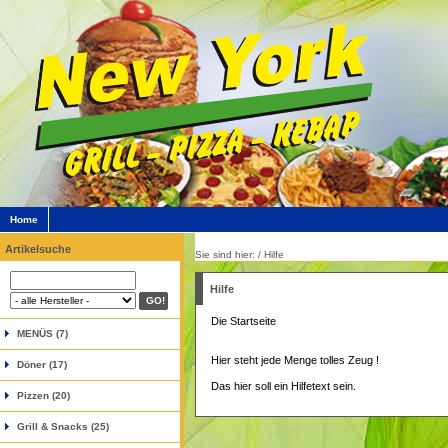
Home
Artikelsuche
Sie sind hier: / Hilfe
Hilfe
Die Startseite
MENÜS (7)
Hier steht jede Menge tolles Zeug !
Döner (17)
Das hier soll ein Hilfetext sein.
Pizzen (20)
Grill & Snacks (25)