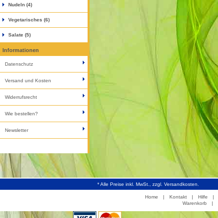
Nudeln (4)
Vegetarisches (6)
Salate (5)
Informationen
Datenschutz
Versand und Kosten
Widerrufsrecht
Wie bestellen?
Newsletter
* Alle Preise inkl. MwSt., zzgl. Versandkosten.
Home
|
Kontakt
|
Hilfe
|
Warenkorb
|