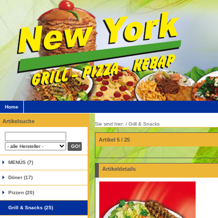
Home
Artikelsuche
Sie sind hier: /
Grill & Snacks
Artikel 5 / 25
MENÜS (7)
Artikeldetails
Döner (17)
Pizzen (20)
Grill & Snacks (25)