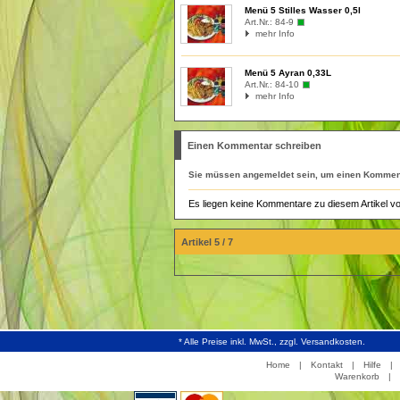
Menü 5 Stilles Wasser 0,5l
Art.Nr.:
84-9
mehr Info
Menü 5 Ayran 0,33L
Art.Nr.:
84-10
mehr Info
Einen Kommentar schreiben
Sie müssen
angemeldet
sein, um einen Komment
Es liegen keine Kommentare zu diesem Artikel vo
Artikel 5 / 7
* Alle Preise inkl. MwSt., zzgl. Versandkosten.
Home
|
Kontakt
|
Hilfe
|
Warenkorb
|