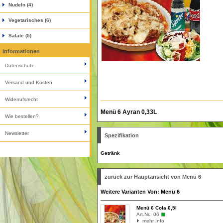
Nudeln (4)
Vegetarisches (6)
Salate (5)
Informationen
Datenschutz
Versand und Kosten
Widerrufsrecht
Menü 6 Ayran 0,33L
Wie bestellen?
Newsletter
Spezifikation
Getränk
zurück zur Hauptansicht von Menü 6
Weitere Varianten Von: Menü 6
Menü 6 Cola 0,5l
Art.Nr.:
06
mehr Info