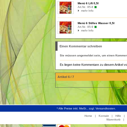
Menü 6 Lift 0,5l
Art.Nr.:
85-8
mehr Info
Menü 6 Stilles Wasser 0,5l
Art.Nr.:
85-9
mehr Info
Einen Kommentar schreiben
Sie müssen
angemeldet
sein, um einen Komment
Es liegen keine Kommentare zu diesem Artikel vo
Artikel 6 / 7
* Alle Preise inkl. MwSt., zzgl. Versandkosten.
Home
|
Kontakt
|
Hilfe
|
Warenkorb
|