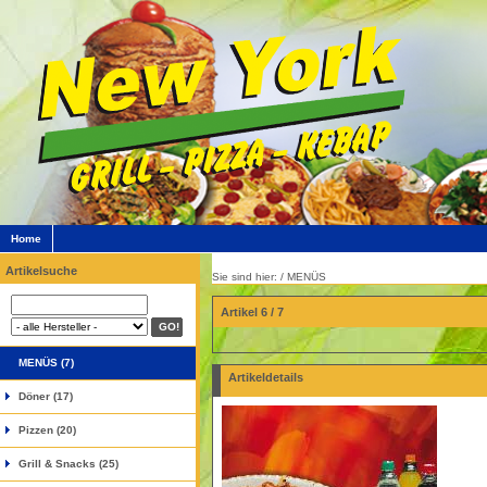
Home
Artikelsuche
Sie sind hier: /
MENÜS
Artikel 6 / 7
MENÜS (7)
Artikeldetails
Döner (17)
Pizzen (20)
Grill & Snacks (25)