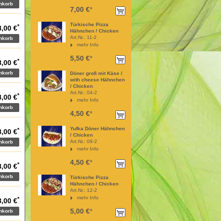
7,00 €
*
Türkische Pizza
*
8,00 €
Hähnchen / Chicken
Art.Nr.: 11-2
mehr Info
5,50 €
*
*
8,00 €
Döner groß mit Käse /
with cheese Hähnchen
/ Chicken
Art.Nr.: 04-2
*
8,00 €
mehr Info
4,50 €
*
Yufka Döner Hähnchen
*
8,00 €
/ Chicken
Art.Nr.: 09-2
mehr Info
4,50 €
*
*
8,00 €
Türkische Pizza
Hähnchen / Chicken
Art.Nr.: 12-2
mehr Info
*
8,00 €
5,00 €
*