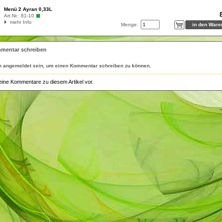
Menü 2 Ayran 0,33L
Art.Nr.:
81-10
mehr Info
Menge:
mentar schreiben
n
angemeldet
sein, um einen Kommentar schreiben zu können.
eine Kommentare zu diesem Artikel vor.