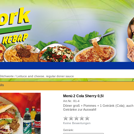
/ Stichworte / Lettuce and cheese. regular doner sauce
ils
Menü 2 Cola Sherry 0,5l
Art.Nr.:
81-4
Döner groß + Pommes + 1 Getränk (Cola); auch
Getränke zur Auswahl!
Keine Bewertungen
Getränk: