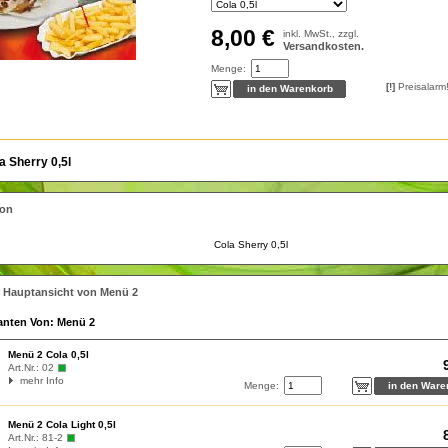
8,00 €
inkl. MwSt., zzgl.
Versandkosten.
Menge:
[!]
Preisalarm
a Sherry 0,5l
ion
Cola Sherry 0,5l
r Hauptansicht von Menü 2
ianten Von: Menü 2
Menü 2 Cola 0,5l
Art.Nr.:
02
mehr Info
Menge:
Menü 2 Cola Light 0,5l
Art.Nr.:
81-2