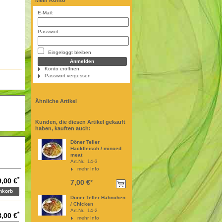
Mein Konto
E-Mail:
Passwort:
!
Eingeloggt bleiben
Konto eröffnen
Passwort vergessen
Ähnliche Artikel
Kunden, die diesen Artikel gekauft
haben, kauften auch:
Döner Teller
Hackfleisch / minced
meat
Art.Nr.: 14-3
mehr Info
*
9,00 €
7,00 €
*
Döner Teller Hähnchen
/ Chicken
Art.Nr.: 14-2
*
8,00 €
mehr Info