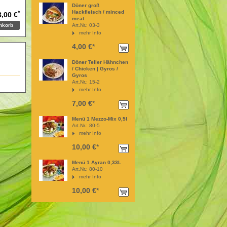
Döner groß
Hackfleisch / minced
*
8,00 €
meat
Art.Nr.: 03-3
mehr Info
4,00 €
*
Döner Teller Hähnchen
/ Chicken | Gyros /
Gyros
Art.Nr.: 15-2
mehr Info
7,00 €
*
Menü 1 Mezzo-Mix 0,5l
Art.Nr.: 80-5
mehr Info
10,00 €
*
Menü 1 Ayran 0,33L
Art.Nr.: 80-10
mehr Info
10,00 €
*