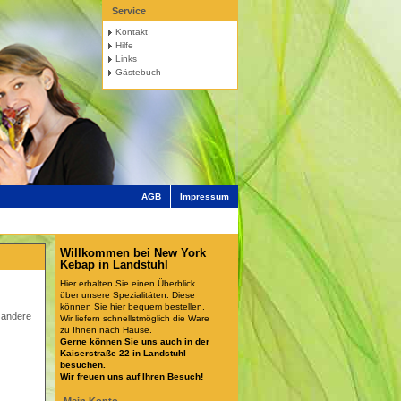
Service
Kontakt
Hilfe
Links
Gästebuch
AGB
Impressum
Willkommen bei New York
Kebap in Landstuhl
Hier erhalten Sie einen Überblick
über unsere Spezialitäten. Diese
können Sie hier bequem bestellen.
 andere
Wir liefern schnellstmöglich die Ware
zu Ihnen nach Hause.
Gerne können Sie uns auch in der
Kaiserstraße 22 in Landstuhl
besuchen.
Wir freuen uns auf Ihren Besuch!