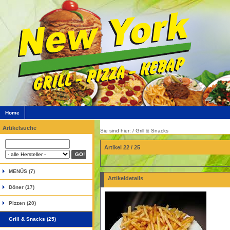
Home
Artikelsuche
Sie sind hier: /
Grill & Snacks
Artikel 22 / 25
MENÜS (7)
Artikeldetails
Döner (17)
Pizzen (20)
Grill & Snacks (25)