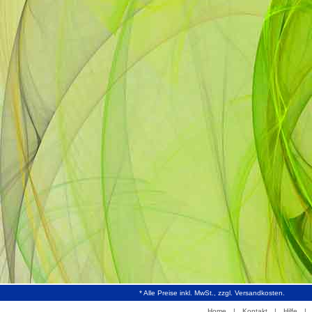
* Alle Preise inkl. MwSt., zzgl. Versandkosten.
Home
|
Kontakt
|
Hilfe
|