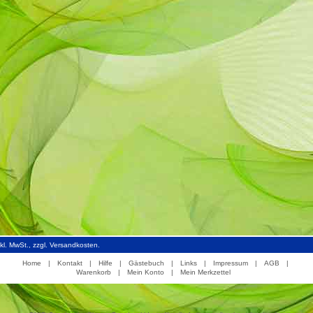
inkl. MwSt., zzgl. Versandkosten.
Home
|
Kontakt
|
Hilfe
|
Gästebuch
|
Links
|
Impressum
|
AGB
|
Warenkorb
|
Mein Konto
|
Mein Merkzettel