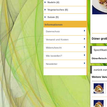
Nudeln (4)
Vegetarisches (6)
Salate (5)
Informationen
Datenschutz
Döner groß
Versand und Kosten
Widerrufsrecht
Spezifikat
Wie bestellen?
Dönerfleisch
Newsletter
zurück zur
Weitere Var