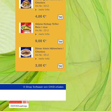
Chicken
Art.Nr.: 03-2
mehr Info
4,00 €
*
Adana Kebap Teller
Reis / rice
Art.Nr.: 22-2
mehr Info
9,00 €
*
Döner klein Hähnchen /
Chicken
Art.Nr.: 05-2
mehr Info
3,00 €
*
©
Shop Software von OXID eSales