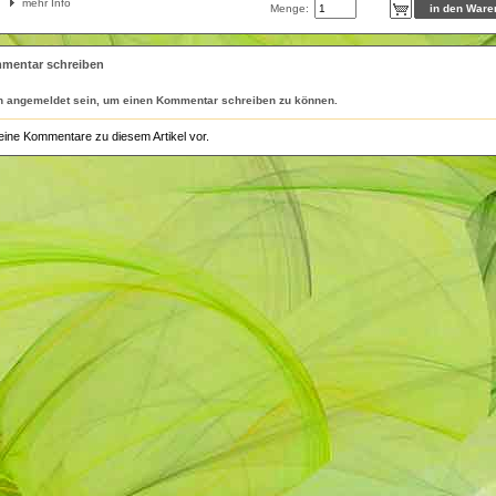
mehr Info
Menge:
mentar schreiben
n
angemeldet
sein, um einen Kommentar schreiben zu können.
eine Kommentare zu diesem Artikel vor.