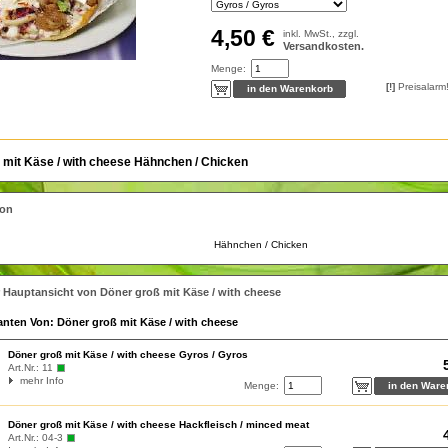
4,50 €
inkl. MwSt., zzgl.
Versandkosten.
Menge:
[!]
Preisalarm
 mit Käse / with cheese Hähnchen / Chicken
ion
Hähnchen / Chicken
 Hauptansicht von Döner groß mit Käse / with cheese
ianten Von: Döner groß mit Käse / with cheese
Döner groß mit Käse / with cheese Gyros / Gyros
Art.Nr.:
11
mehr Info
Menge:
Döner groß mit Käse / with cheese Hackfleisch / minced meat
Art.Nr.:
04-3