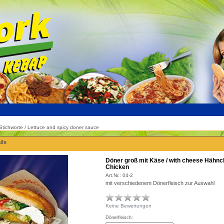
/ Stichworte / Lettuce and spicy doner sauce
ils
Döner groß mit Käse / with cheese Hähnc
Chicken
Art.Nr.:
04-2
mit verschiedenem Dönerfleisch zur Auswahl
Keine Bewertungen
Dönerfleisch: