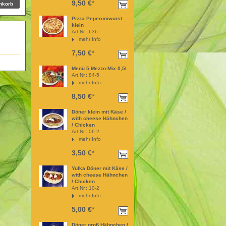
9,50 €
*
Pizza Peperoniwurst
klein
Art.Nr.: 63b
mehr Info
7,50 €
*
Menü 5 Mezzo-Mix 0,5l
Art.Nr.: 84-5
mehr Info
8,50 €
*
Döner klein mit Käse /
with cheese Hähnchen
/ Chicken
Art.Nr.: 06-2
mehr Info
3,50 €
*
Yufka Döner mit Käse /
with cheese Hähnchen
/ Chicken
Art.Nr.: 10-2
mehr Info
5,00 €
*
Döner groß Hähnchen /