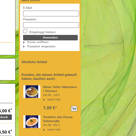
Mein Konto
E-Mail:
Passwort:
!
Eingeloggt bleiben
Konto eröffnen
Passwort vergessen
Ähnliche Artikel
Kunden, die diesen Artikel gekauft
haben, kauften auch:
Döner Teller Hähnchen
/ Chicken
Art.Nr.: 14-2
mehr Info
7,00 €
*
*
5,00 €
Tortellini alla Panna
Sahnesoße
Art.Nr.: 80-1
mehr Info
*
4,50 €