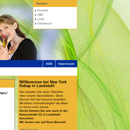
Service
Kontakt
Hilfe
Links
Gästebuch
AGB
Impressum
Willkommen bei New York
Kebap in Landstuhl
Hier erhalten Sie einen Überblick
hen /
über unsere Spezialitäten. Diese
können Sie hier bequem bestellen.
Wir liefern schnellstmöglich die Ware
zu Ihnen nach Hause.
Gerne können Sie uns auch in der
Kaiserstraße 22 in Landstuhl
besuchen.
Wir freuen uns auf Ihren Besuch!